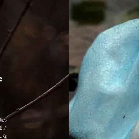
e
値の
造チ
しな