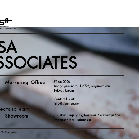
ISA
SSOCIATES
#166-0004
Marketing Office
Asagayaminami 1-27-2, Suginami-ku,
Tokyo, Japan
Contact Us at:
info@sisasisa.com
jects to learn
Jl. Sekar Tunjung IV, Kesiman Kertalangu Kota
Showroom
Denpasar,
Bali Indonesia
ISA Associates.