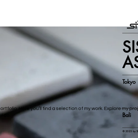
S
A
Tokyo
tfolio. Here you’ll find a selection of my work. Explore my pro
Bali
I do.
© 2023 by S