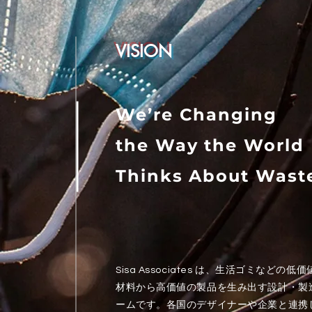
VISION
We’re Changing
the Way the World
Thinks About Wast
Sisa Associates は、生活ゴミなどの
低価
材料から高価値の製品を生み出す
設計・製
ームです。各国のデザイナーや企業と連携