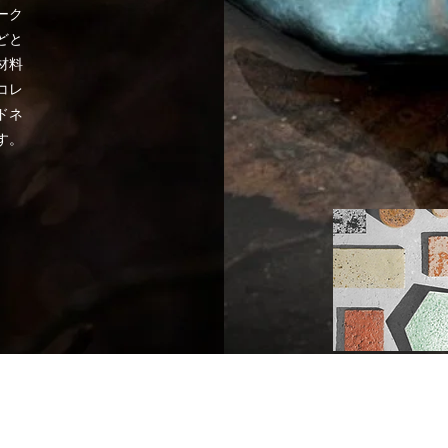
ーク
どと
材料
コレ
ドネ
す。